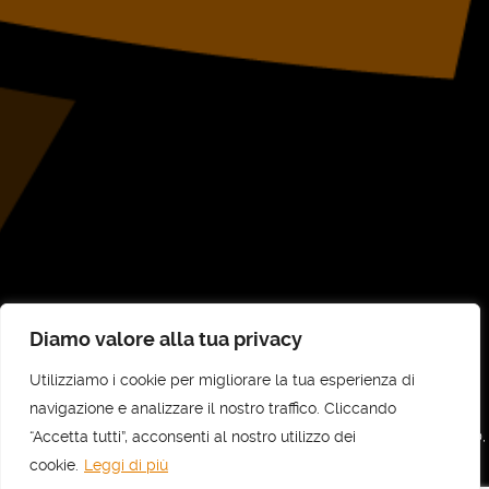
Diamo valore alla tua privacy
Utilizziamo i cookie per migliorare la tua esperienza di
©
UNI-COM STP SRL
2026
navigazione e analizzare il nostro traffico. Cliccando
“Accetta tutti”, acconsenti al nostro utilizzo dei
UNI-COM STP SRL - Sede legale e amministrativa: Via Vittorio Veneto, 30,
10073 Ciriè (TO) - C.F e P.IVA: 11737700010 - REA: TO - 1236818
cookie.
Leggi di più