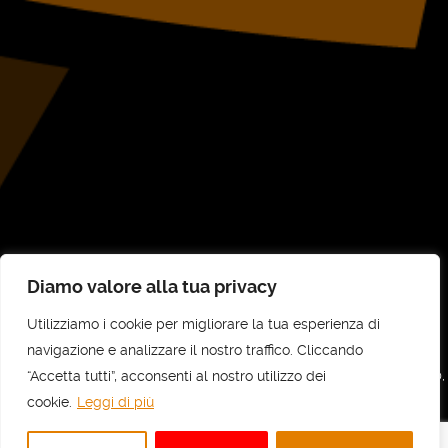
Diamo valore alla tua privacy
Utilizziamo i cookie per migliorare la tua esperienza di
©
UNI-COM STP SRL
2026
navigazione e analizzare il nostro traffico. Cliccando
“Accetta tutti”, acconsenti al nostro utilizzo dei
UNI-COM STP SRL - Sede legale e amministrativa: Via Vittorio Veneto, 30,
10073 Ciriè (TO) - C.F e P.IVA: 11737700010 - REA: TO - 1236818
cookie.
Leggi di più
Privacy