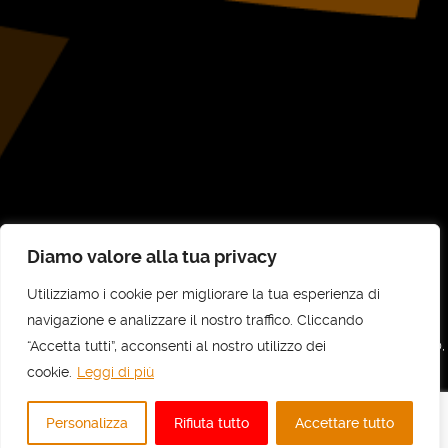
Diamo valore alla tua privacy
Utilizziamo i cookie per migliorare la tua esperienza di
©
UNI-COM STP SRL
2026
navigazione e analizzare il nostro traffico. Cliccando
“Accetta tutti”, acconsenti al nostro utilizzo dei
UNI-COM STP SRL - Sede legale e amministrativa: Via Vittorio Veneto, 30,
10073 Ciriè (TO) - C.F e P.IVA: 11737700010 - REA: TO - 1236818
cookie.
Leggi di più
Privacy
Personalizza
Rifiuta tutto
Accettare tutto
Realizzato da
Escamotages