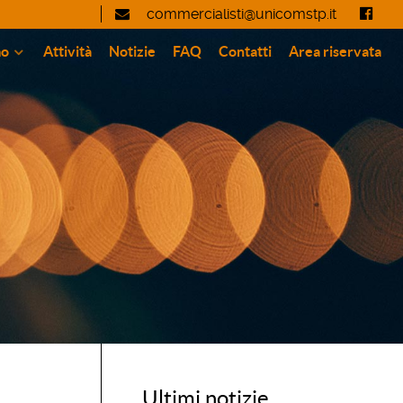
commercialisti@unicomstp.it
mo
Attività
Notizie
FAQ
Contatti
Area riservata
Ultimi notizie