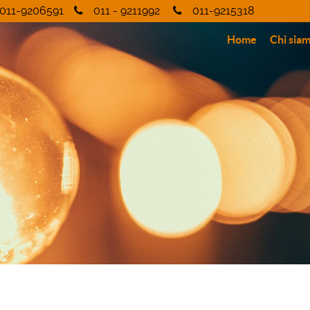
011-9206591
011 - 9211992
011-9215318
Home
Chi sia