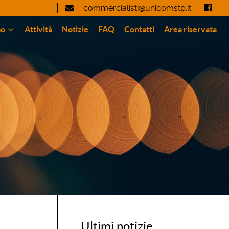
commercialisti@unicomstp.it
mo
Attività
Notizie
FAQ
Contatti
Area riservata
Ultimi notizie