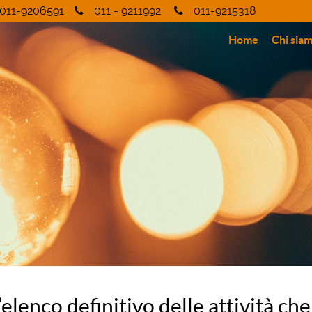
011-9206591
011 - 9211992
011-9215318
Home
Chi sia
elenco definitivo delle attività che