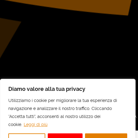
Diamo valore alla tua privacy
Utilizziamo i cookie per migliorare la tua esperienza di
©
UNI-COM STP SRL
2026
navigazione e analizzare il nostro traffico. Cliccando
“Accetta tutti”, acconsenti al nostro utilizzo dei
UNI-COM STP SRL - Sede legale e amministrativa: Via Vittorio Veneto, 30,
10073 Ciriè (TO) - C.F e P.IVA: 11737700010 - REA: TO - 1236818
cookie.
Leggi di più
Privacy