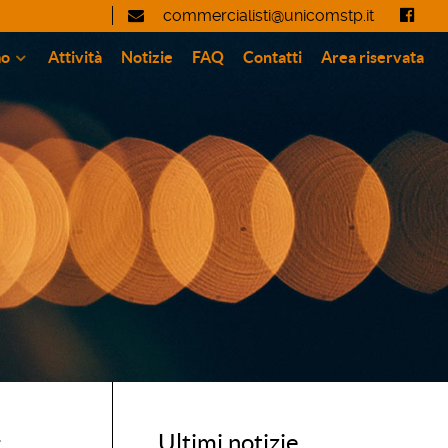
commercialisti@unicomstp.it
mo
Attività
Notizie
FAQ
Contatti
Area riservata
–
Ultimi notizie