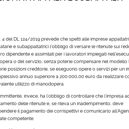
t. 4 del DL 124/2019 prevede che spetti alle imprese appaltatri
datarie e subappaltatrici l’obbligo di versare le ritenute sui redd
ro dipendente e assimilati per i lavoratori impiegati nell’esec
’opera o del servizio, senza poterle compensare nel modello
rie posizioni creditorie, se eseguono opere o servizi per un 
plessivo annuo superiore a 200.000,00 euro da realizzare c
alente utilizzo di manodopera.
ommittente, invece, ha l’obbligo di controllare che l’impresa 
amento delle ritenute e, se rileva un inadempimento, deve
endere il pagamento dei corrispettivi e comunicarlo all’Agen
rate competente.