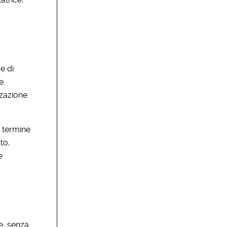
e di
e
zzazione
l termine
to,
e
e, senza