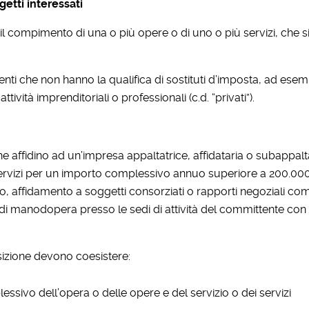
etti interessati
il compimento di una o più opere o di uno o più servizi, che s
nti che non hanno la qualifica di sostituti d’imposta, ad esem
ività imprenditoriali o professionali (c.d. “privati”).
e affidino ad un’impresa appaltatrice, affidataria o subappalt
 servizi per un importo complessivo annuo superiore a 200.00
lto, affidamento a soggetti consorziati o rapporti negoziali c
 di manodopera presso le sedi di attività del committente con l
osizione devono coesistere:
ssivo dell’opera o delle opere e del servizio o dei servizi