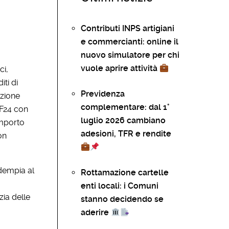
Contributi INPS artigiani
e commercianti: online il
nuovo simulatore per chi
vuole aprire attività
ci,
iti di
Previdenza
uzione
complementare: dal 1°
 F24 con
luglio 2026 cambiano
importo
adesioni, TFR e rendite
on
adempia al
Rottamazione cartelle
enti locali: i Comuni
zia delle
stanno decidendo se
aderire