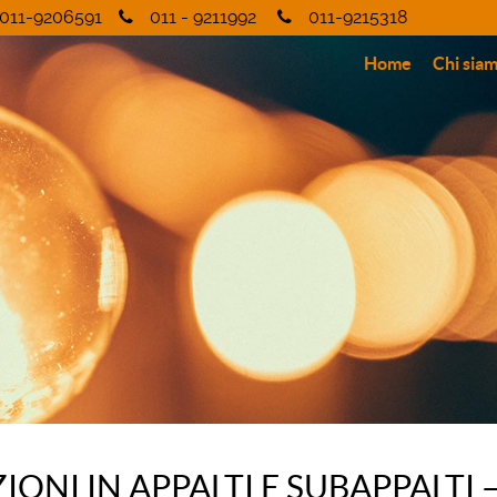
011-9206591
011 - 9211992
011-9215318
Home
Chi sia
ONI IN APPALTI E SUBAPPALTI 