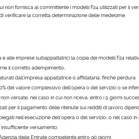
i non fornisca al committente i modelli F24 utilizzati per il v
i di verificare la corretta determinazione delle medesime.
 e alle imprese subappaltatrici la copia dei modelli F24 relativ
rarne il corretto adempimento;
urati dall’impresa appaltatrice o affidataria, finché perdura
0% del valore complessivo dell’opera o del servizio o se infer
on versate, nel caso in cui non riceva, entro i 5 giorni succes
zzati per il pagamento delle ritenute sui redditi di lavoro dipe
piegati nell’esecuzione dell’opera o del servizio, o nel caso in c
 insufficiente versamento;
Agenzia delle Entrate competente entro 90 giorni.