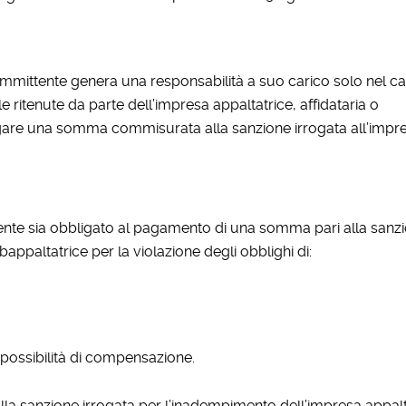
ommittente genera una responsabilità a suo carico solo nel ca
le ritenute da parte dell’impresa appaltatrice, affidataria o
agare una somma commisurata alla sanzione irrogata all’impr
nte sia obbligato al pagamento di una somma pari alla sanz
bappaltatrice per la violazione degli obblighi di:
possibilità di compensazione.
la sanzione irrogata per l’inadempimento dell’impresa appalt