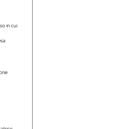
so in cui
esa
ione
atrice,