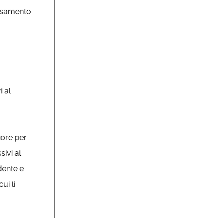
ersamento
i al
iore per
sivi al
ndente e
ui li