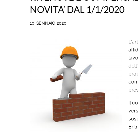
NOVITA’ DAL 1/1/2020
10 GENNAIO 2020
L’ar
affi
lavo
dell
prop
com
prev
Il c
vers
sosp
Ent