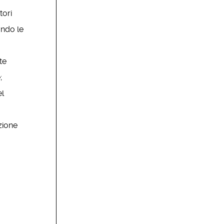
tori
ondo le
te
;
el
zione