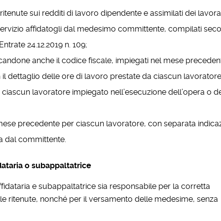
 ritenute sui redditi di lavoro dipendente e assimilati dei lavora
 servizio affidatogli dal medesimo committente, compilati sec
Entrate 24.12.2019 n. 109;
ndicandone anche il codice fiscale, impiegati nel mese preceden
 il dettaglio delle ore di lavoro prestate da ciascun lavoratore
 ciascun lavoratore impiegato nell’esecuzione dell’opera o d
nel mese precedente per ciascun lavoratore, con separata indica
ata dal committente.
dataria o subappaltatrice
idataria e subappaltatrice sia responsabile per la corretta
lle ritenute, nonché per il versamento delle medesime, senza