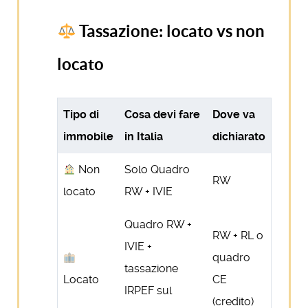
Tassazione: locato vs non
locato
Tipo di
Cosa devi fare
Dove va
immobile
in Italia
dichiarato
Non
Solo Quadro
RW
locato
RW + IVIE
Quadro RW +
RW + RL o
IVIE +
quadro
tassazione
Locato
CE
IRPEF sul
(credito)