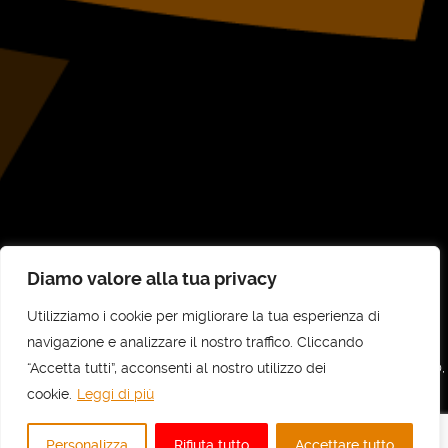
Diamo valore alla tua privacy
Utilizziamo i cookie per migliorare la tua esperienza di
©
UNI-COM STP SRL
2026
navigazione e analizzare il nostro traffico. Cliccando
“Accetta tutti”, acconsenti al nostro utilizzo dei
UNI-COM STP SRL - Sede legale e amministrativa: Via Vittorio Veneto, 30,
10073 Ciriè (TO) - C.F e P.IVA: 11737700010 - REA: TO - 1236818
cookie.
Leggi di più
Privacy
Personalizza
Rifiuta tutto
Accettare tutto