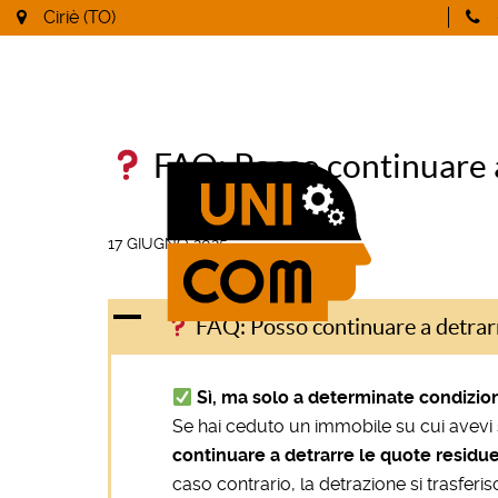
Ciriè (TO)
FAQ: Posso continuare a
17 GIUGNO 2025
A
FAQ: Posso continuare a detrarr
Sì, ma solo a determinate condizion
Se hai ceduto un immobile su cui avevi s
continuare a detrarre le quote residue 
caso contrario, la detrazione si trasfer