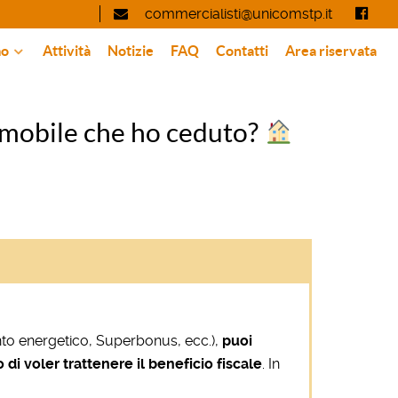
commercialisti@unicomstp.it
mo
Attività
Notizie
FAQ
Contatti
Area riservata
immobile che ho ceduto?
ento energetico, Superbonus, ecc.),
puoi
di voler trattenere il beneficio fiscale
. In