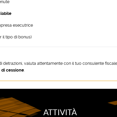
enute
iabile
’impresa esecutrice
il tipo di bonus)
detrazioni, valuta attentamente con il tuo consulente fiscale 
o di cessione
.
ATTIVITÀ