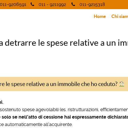
011-9206591
011 - 9211992
011-9215318
Home
Chi sia
 detrarre le spese relative a un 
e le spese relative a un immobile che ho ceduto?
i.
ostenuto spese agevolabili (es. ristrutturazioni, efficientam
solo se nell’atto di cessione hai espressamente dichiarato 
isce automaticamente all’acquirente.