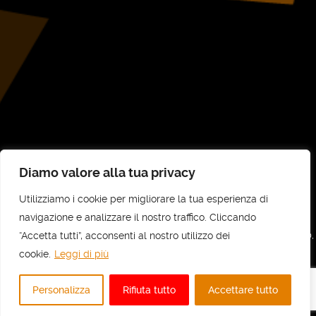
Diamo valore alla tua privacy
Utilizziamo i cookie per migliorare la tua esperienza di
©
UNI-COM STP SRL
2026
navigazione e analizzare il nostro traffico. Cliccando
“Accetta tutti”, acconsenti al nostro utilizzo dei
UNI-COM STP SRL - Sede legale e amministrativa: Via Vittorio Veneto, 30,
10073 Ciriè (TO) - C.F e P.IVA: 11737700010 - REA: TO - 1236818
cookie.
Leggi di più
Privacy
Personalizza
Rifiuta tutto
Accettare tutto
Realizzato da
Escamotages