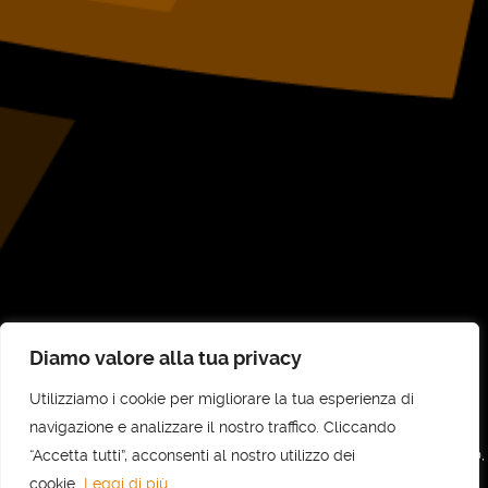
Diamo valore alla tua privacy
Utilizziamo i cookie per migliorare la tua esperienza di
©
UNI-COM STP SRL
2026
navigazione e analizzare il nostro traffico. Cliccando
“Accetta tutti”, acconsenti al nostro utilizzo dei
UNI-COM STP SRL - Sede legale e amministrativa: Via Vittorio Veneto, 30,
10073 Ciriè (TO) - C.F e P.IVA: 11737700010 - REA: TO - 1236818
cookie.
Leggi di più