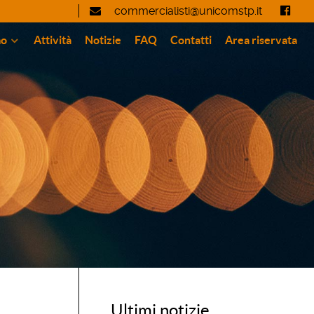
commercialisti@unicomstp.it
mo
Attività
Notizie
FAQ
Contatti
Area riservata
Ultimi notizie