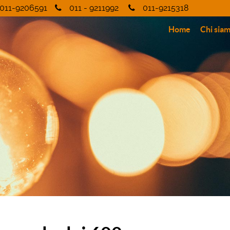
011-9206591
011 - 9211992
011-9215318
Home
Chi sia